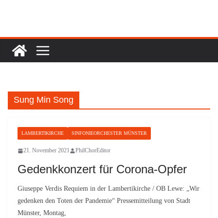
Zum
Inhalt
springen
Sung Min Song
LAMBERTIKIRCHE
SINFONIEORCHESTER MÜNSTER
21. November 2021
PhilChorEditor
Gedenkkonzert für Corona-Opfer
Giuseppe Verdis Requiem in der Lambertikirche / OB Lewe: „Wir
gedenken den Toten der Pandemie“ Pressemitteilung von Stadt
Münster, Montag,